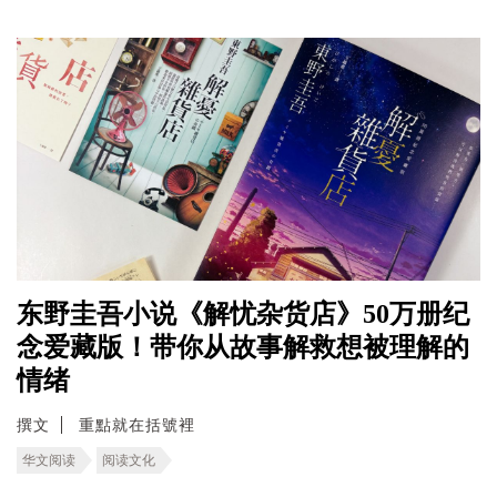
东野圭吾小说《解忧杂货店》50万册纪
念爱藏版！带你从故事解救想被理解的
情绪
撰文
重點就在括號裡
华文阅读
阅读文化