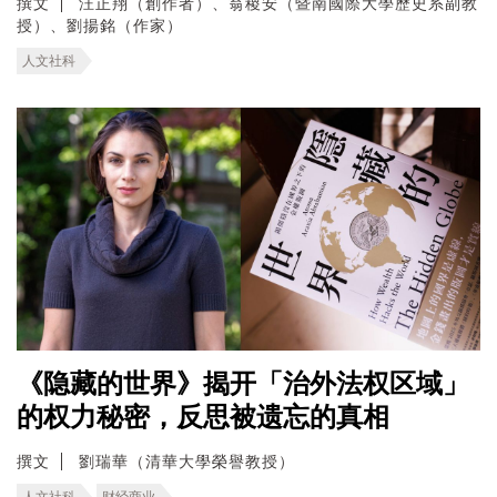
撰文
汪正翔（創作者）、翁稷安（暨南國際大學歷史系副教
授）、劉揚銘（作家）
人文社科
《隐藏的世界》揭开「治外法权区域」
的权力秘密，反思被遗忘的真相
撰文
劉瑞華（清華大學榮譽教授）
人文社科
财经商业