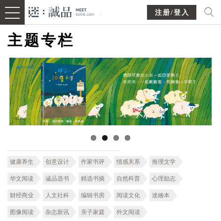
注册/登入
主题专栏
健康养生
创意设计
作家书评
情感关系
推理文学
华文阅读
诚品选书
精选书摘
自然科普
心理励志
财经商业
人文社科
编辑书房
阅读文化
迷繪本
图像阅读
杂志新讯
亲子家庭
外文阅读