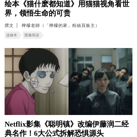
绘本《猫什麽都知道》用猫猫视角看世
界，领悟生命的可贵
撰文
檸檬老師（「檸檬的家」粉絲頁板主）
迷繪本
图像阅读
Netflix影集《聪明镇》改编伊藤润二经
典名作！6大公式拆解恐惧源头