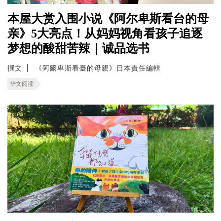
本屋大赏入围小说《阿尔卑斯看台的母
亲》5大亮点！从妈妈视角看孩子追逐
梦想的酸甜苦辣｜诚品选书
撰文
《阿爾卑斯看臺的母親》日本責任編輯
华文阅读