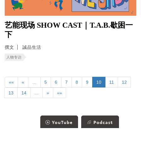
艺能现场 SHOW CAST｜T.A.B.歇困一
下
撰文
誠品生活
人物专访
««
«
…
5
6
7
8
9
10
11
12
13
14
…
»
»»