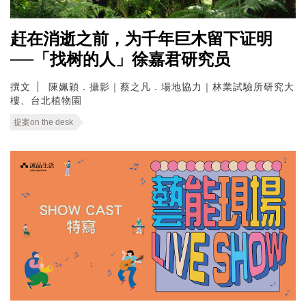
赶在消逝之前，为千年巨木留下证明
──「找树的人」徐嘉君研究员
撰文
陳姵穎．攝影｜蔡之凡．場地協力｜林業試驗所研究大
樓、台北植物園
提案on the desk