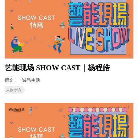
艺能现场 SHOW CAST｜杨程皓
撰文
誠品生活
人物专访