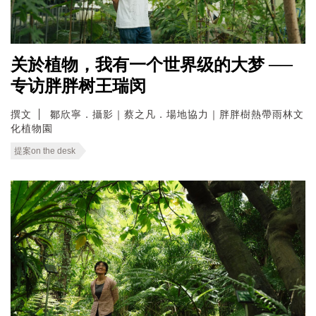
关於植物，我有一个世界级的大梦 ──
专访胖胖树王瑞闵
撰文
鄒欣寧．攝影｜蔡之凡．場地協力｜胖胖樹熱帶雨林文
化植物園
提案on the desk