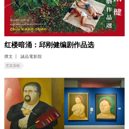
红楼暗涌：邱刚健编剧作品选
撰文
誠品電影院
艺文活动