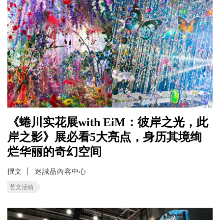
《蜷川实花展with EiM：彼岸之光，此
岸之影》展必看5大亮点，身历其境绚
烂华丽的奇幻空间
撰文
迷誠品內容中心
艺文活动