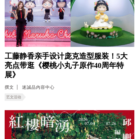
工藤静香亲手设计庞克造型服装！5大
亮点带逛《樱桃小丸子原作40周年特
展》
撰文
迷誠品內容中心
艺文活动