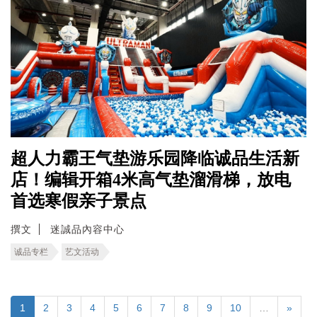
超人力霸王气垫游乐园降临诚品生活新
店！编辑开箱4米高气垫溜滑梯，放电
首选寒假亲子景点
撰文
迷誠品內容中心
诚品专栏
艺文活动
1
2
3
4
5
6
7
8
9
10
…
»