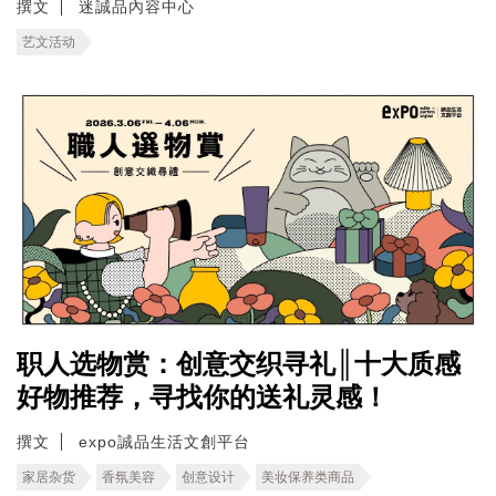
撰文
迷誠品內容中心
艺文活动
职人选物赏：创意交织寻礼║十大质感
好物推荐，寻找你的送礼灵感！
撰文
expo誠品生活文創平台
家居杂货
香氛美容
创意设计
美妆保养类商品