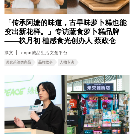
「传承阿嬷的味道，古早味萝卜糕也能
变出新花样。」专访蔬食萝卜糕品牌
——杦月初 植感食光创办人 蔡政仓
撰文
expo誠品生活文創平台
美食茶酒类商品
品牌故事
人物专访