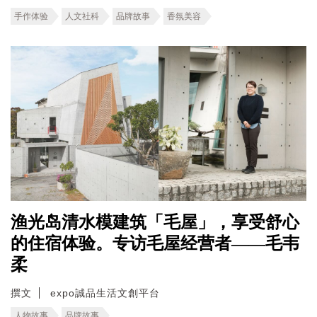
手作体验
人文社科
品牌故事
香氛美容
渔光岛清水模建筑「毛屋」，享受舒心
的住宿体验。专访毛屋经营者——毛韦
柔
撰文
expo誠品生活文創平台
人物故事
品牌故事