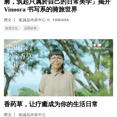
廓，筑起只属於自己的日常美学」揭开
Vinoora 书写系的骑旅世界
撰文
迷誠品內容中心 ft. YAMAHA
旅遊文化
品牌故事
香药草，让疗癒成为你的生活日常
撰文
迷誠品內容中心