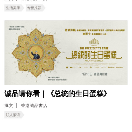
生活美學
专柜推荐
诚品请你看｜《总统的生日蛋糕》
撰文
香港誠品書店
职人絮语