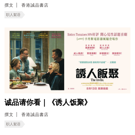
撰文
香港誠品書店
职人絮语
诚品请你看｜《诱人饭聚》
撰文
香港誠品書店
职人絮语