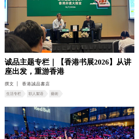
诚品主题专栏｜【香港书展2026】从讲
座出发，重游香港
撰文
香港誠品書店
生活专栏
职人絮语
藝術