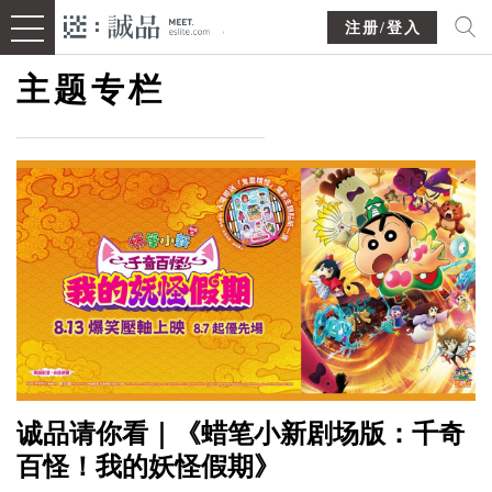
注册/登入
主题专栏
诚品请你看｜《蜡笔小新剧场版：千奇
百怪！我的妖怪假期》