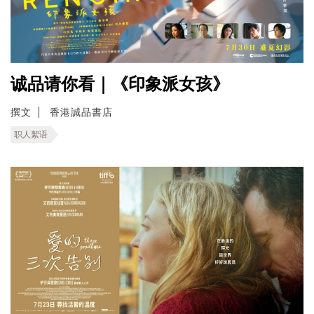
诚品请你看｜《印象派女孩》
撰文
香港誠品書店
职人絮语