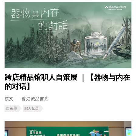
跨店精品馆职人自策展 ｜【器物与内在
的对话】
撰文
香港誠品書店
自策展
职人絮语