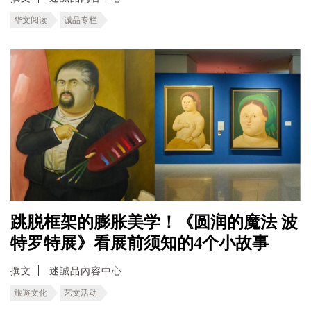
华文阅读
诚品专栏
跳脱框架的膨胀美学！《圆润的魔法 波
特罗特展》看展前须知的4个小故事
撰文
迷誠品內容中心
旅遊文化
艺文活动