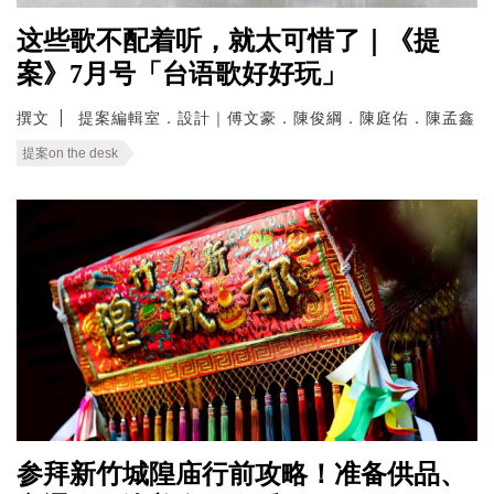
这些歌不配着听，就太可惜了｜《提
案》7月号「台语歌好好玩」
撰文
提案編輯室．設計｜傅文豪．陳俊綱．陳庭佑．陳孟鑫
提案on the desk
参拜新竹城隍庙行前攻略！准备供品、