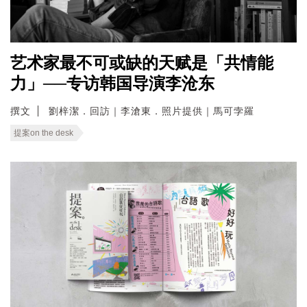
艺术家最不可或缺的天赋是「共情能
力」──专访韩国导演李沧东
撰文
劉梓潔．回訪｜李滄東．照片提供｜馬可孛羅
提案on the desk