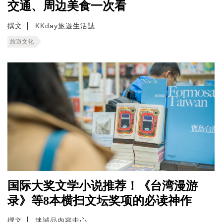
交通、周边美食一次看
撰文
KKday旅遊生活誌
旅遊文化
国际大奖文学小说推荐！《台湾漫游
录》等8本横扫文坛奖项的必读神作
撰文
迷誠品內容中心