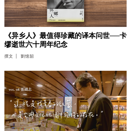
《异乡人》最值得珍藏的译本问世──卡
缪逝世六十周年纪念
撰文
劉憶韶