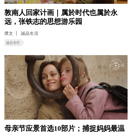
敦南人回家计画｜属於时代也属於永
远，张铁志的思想游乐园
撰文
誠品生活
诚品专栏
母亲节应景首选10部片；捕捉妈妈最温