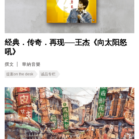
经典．传奇．再现──王杰《向太阳怒
吼》
撰文
華納音樂
提案on the desk
诚品专栏