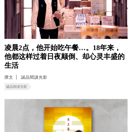
凌晨2点，他开始吃午餐…。18年来，
他都这样过着日夜颠倒、却心灵丰盛的
生活
撰文
誠品閱讀光影
诚品阅读光影