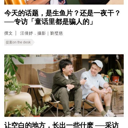
今天的话题，是生鱼片？还是一夜干？
──专访「童话里都是骗人的」
撰文
汪倩妤．攝影｜劉璧慈
提案on the desk
让空白的地方，长出一些什麽 ──采访