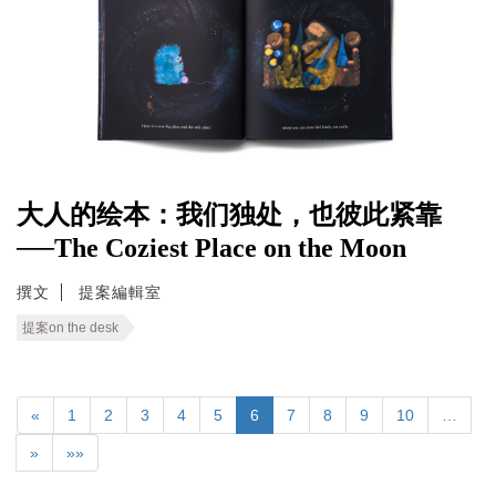
大人的绘本：我们独处，也彼此紧靠
──The Coziest Place on the Moon
撰文
提案編輯室
提案on the desk
«
1
2
3
4
5
6
7
8
9
10
…
»
»»