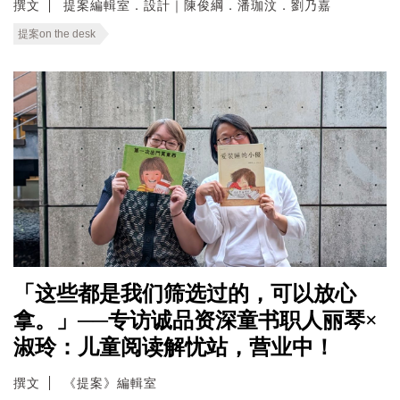
撰文
提案編輯室．設計｜陳俊綱．潘珈汶．劉乃嘉
提案on the desk
「这些都是我们筛选过的，可以放心
拿。」──专访诚品资深童书职人丽琴×
淑玲：儿童阅读解忧站，营业中！
撰文
《提案》編輯室