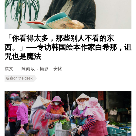
「你看得太多，那些别人不看的东
西。」──专访韩国绘本作家白希那，诅
咒也是魔法
撰文
陳雨汝．攝影｜安比
提案on the desk