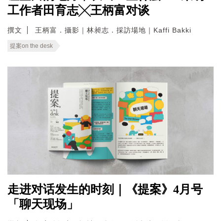
工作者田育志╳王柄富对谈
撰文
王柄富．攝影｜林昶志．採訪場地｜Kaffi Bakki
提案on the desk
走进对话发生的时刻｜《提案》4月号
「聊天现场」