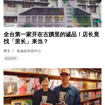
全台第一家开在古蹟里的诚品！店长竟
找「里长」来当？
撰文
迷誠品內容中心
诚品新闻