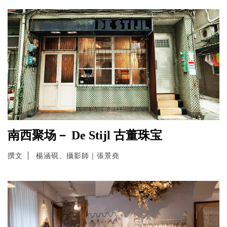
南西聚场－ De Stijl 古董珠宝
撰文
楊涵硯、攝影師｜張景堯