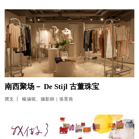
南西聚场－ De Stijl 古董珠宝
撰文
楊涵硯、攝影師｜張景堯