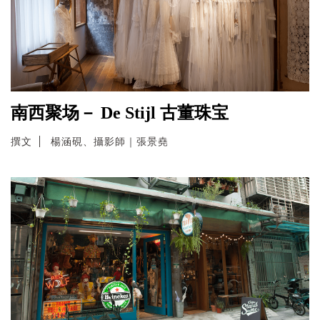
南西聚场－ De Stijl 古董珠宝
撰文
楊涵硯、攝影師｜張景堯