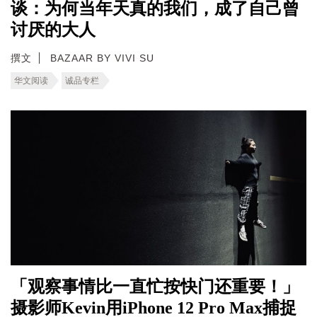
谈：为何当年天真的我们，成了自己曾
讨厌的大人
撰文
BAZAAR BY VIVI SU
华文阅读
诚品专栏
「观察事情比一直忙按快门还重要！」
摄影师Kevin用iPhone 12 Pro Max捕捉