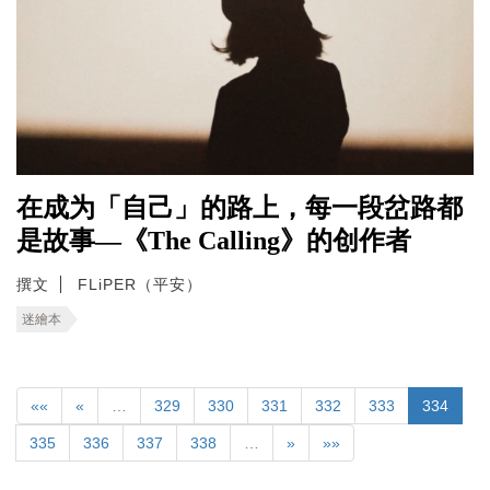
在成为「自己」的路上，每一段岔路都
是故事—《The Calling》的创作者
撰文
FLiPER（平安）
迷繪本
««
«
…
329
330
331
332
333
334
335
336
337
338
…
»
»»