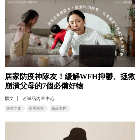
居家防疫神隊友！緩解WFH抑鬱、拯救
崩潰父母的7個必備好物
撰文
迷誠品內容中心
旅遊文化
家居杂货
诚品专栏