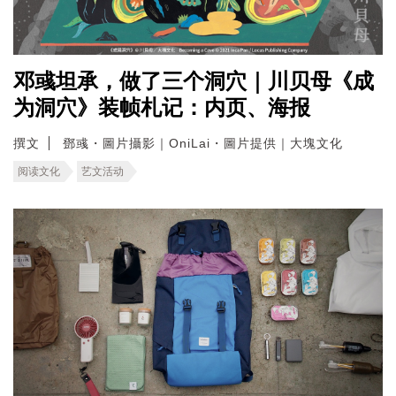
邓彧坦承，做了三个洞穴｜川贝母《成
为洞穴》装帧札记：内页、海报
撰文
鄧彧・圖片攝影｜OniLai・圖片提供｜大塊文化
阅读文化
艺文活动