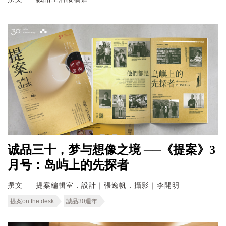
诚品三十，梦与想像之境 ──《提案》3
月号：岛屿上的先探者
撰文
提案編輯室．設計｜張逸帆．攝影｜李開明
提案on the desk
誠品30週年