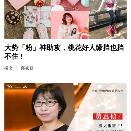
大势「粉」神助攻，桃花好人缘挡也挡
不住 !
撰文
邱家祺