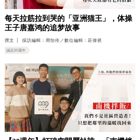
每天拉筋拉到哭的「亚洲猫王」，体操
王子唐嘉鸿的追梦故事
撰文
採訪編輯：周怡伶／數位編輯：莊偉祺
誠品30週年