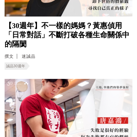
【30週年】不一樣的媽媽？黃惠偵用
「日常對話」不斷打破各種生命關係中
的隔閡
撰文
迷誠品
誠品30週年