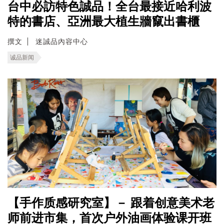
台中必訪特色誠品！全台最接近哈利波
特的書店、亞洲最大植生牆竄出書櫃
撰文
迷誠品內容中心
诚品新闻
【手作质感研究室】－ 跟着创意美术老
师前进市集，首次户外油画体验课开班