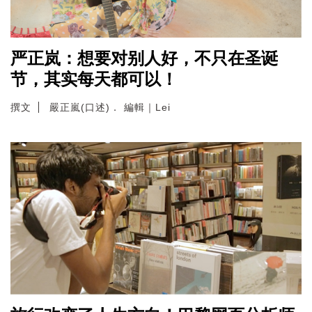
严正岚：想要对别人好，不只在圣诞
节，其实每天都可以！
撰文
嚴正嵐(口述)． 編輯｜Lei