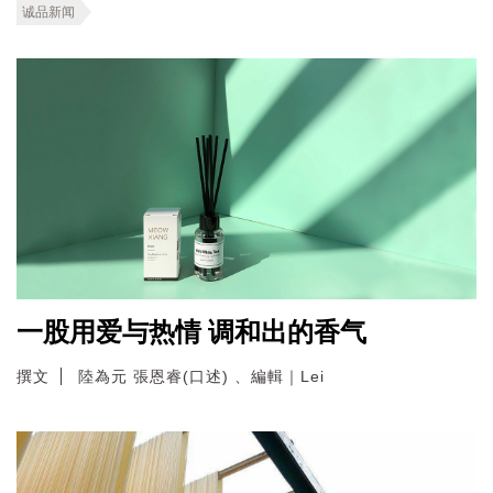
诚品新闻
一股用爱与热情 调和出的香气
撰文
陸為元 張恩睿(口述) 、編輯｜Lei