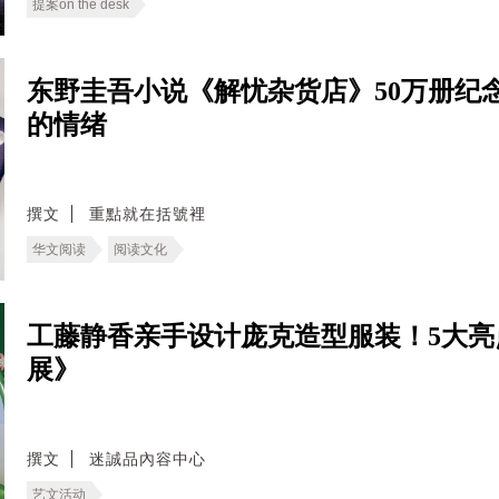
提案on the desk
东野圭吾小说《解忧杂货店》50万册纪
的情绪
撰文
重點就在括號裡
华文阅读
阅读文化
工藤静香亲手设计庞克造型服装！5大亮
展》
撰文
迷誠品內容中心
艺文活动