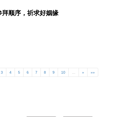
参拜顺序，祈求好姻缘
3
4
5
6
7
8
9
10
…
»
»»