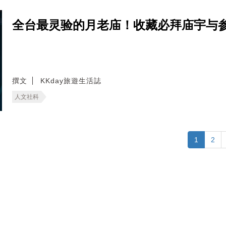
全台最灵验的月老庙！收藏必拜庙宇与
撰文
KKday旅遊生活誌
人文社科
1
2