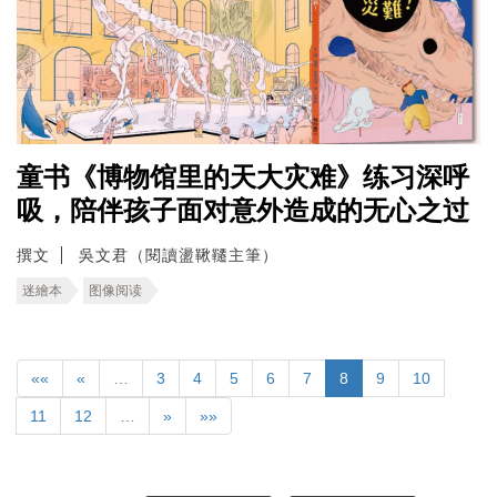
童书《博物馆里的天大灾难》练习深呼
吸，陪伴孩子面对意外造成的无心之过
撰文
吳文君（閱讀盪鞦韆主筆）
迷繪本
图像阅读
««
«
…
3
4
5
6
7
8
9
10
11
12
…
»
»»