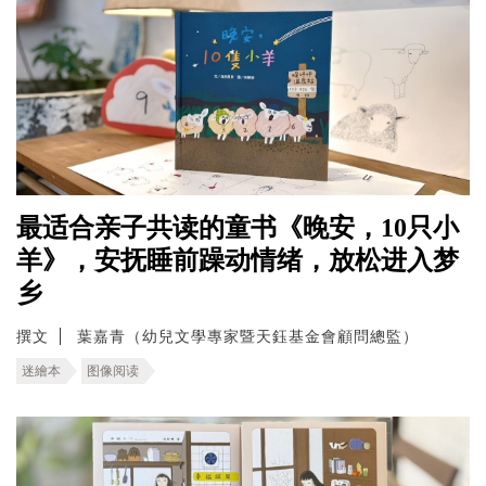
最适合亲子共读的童书《晚安，10只小
羊》，安抚睡前躁动情绪，放松进入梦
乡
撰文
葉嘉青（幼兒文學專家暨天鈺基金會顧問總監）
迷繪本
图像阅读