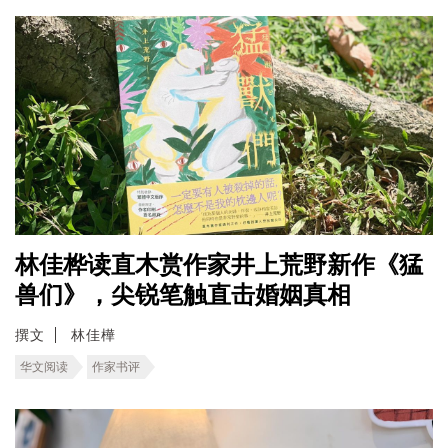
林佳桦读直木赏作家井上荒野新作《猛
兽们》，尖锐笔触直击婚姻真相
撰文
林佳樺
华文阅读
作家书评