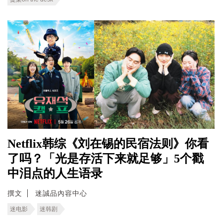
Netflix韩综《刘在锡的民宿法则》你看
了吗？「光是存活下来就足够」5个戳
中泪点的人生语录
撰文
迷誠品內容中心
迷电影
迷韩剧