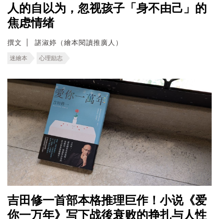
人的自以为，忽视孩子「身不由己」的
焦虑情绪
撰文
諶淑婷（繪本閱讀推廣人）
迷繪本
心理励志
吉田修一首部本格推理巨作！小说《爱
你一万年》写下战後衰败的挣扎与人性