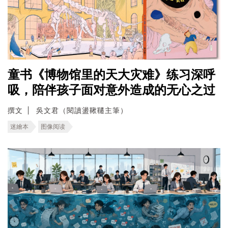
童书《博物馆里的天大灾难》练习深呼
吸，陪伴孩子面对意外造成的无心之过
撰文
吳文君（閱讀盪鞦韆主筆）
迷繪本
图像阅读