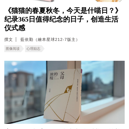
《猫猫的春夏秋冬，今天是什喵日？》
纪录365日值得纪念的日子，创造生活
仪式感
撰文
藍依勤（繪本星球212-7版主）
图像阅读
心理励志