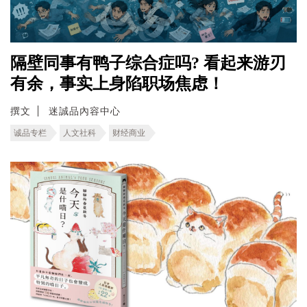
隔壁同事有鸭子综合症吗? 看起来游刃
有余，事实上身陷职场焦虑！
撰文
迷誠品內容中心
诚品专栏
人文社科
财经商业