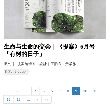
生命与生命的交会｜《提案》6月号
「有树的日子」
撰文
提案編輯室．設計｜王貽宣．黃柔雅
提案on the desk
««
«
…
4
5
6
7
8
9
10
11
12
13
…
»
»»