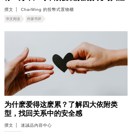
撰文
CharMing 的投幣式置物櫃
华文阅读
作家书评
为什麽爱得这麽累？了解四大依附类
型，找回关系中的安全感
撰文
迷誠品內容中心