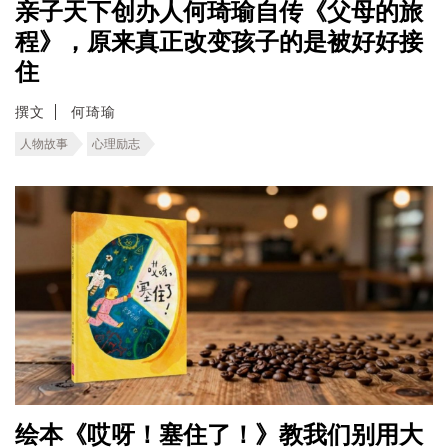
亲子天下创办人何琦瑜自传《父母的旅
程》，原来真正改变孩子的是被好好接
住
撰文
何琦瑜
人物故事
心理励志
绘本《哎呀！塞住了！》教我们别用大