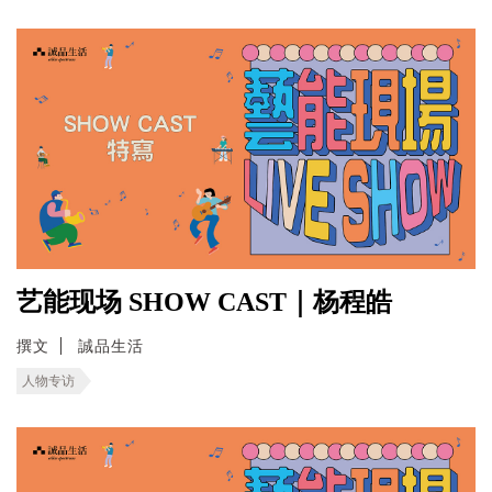
艺能现场 SHOW CAST｜杨程皓
撰文
誠品生活
人物专访