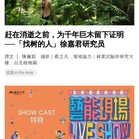
赶在消逝之前，为千年巨木留下证明
──「找树的人」徐嘉君研究员
撰文
陳姵穎．攝影｜蔡之凡．場地協力｜林業試驗所研究大
樓、台北植物園
提案on the desk