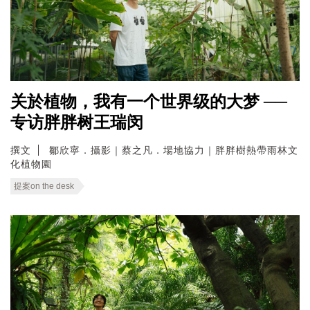
关於植物，我有一个世界级的大梦 ──
专访胖胖树王瑞闵
撰文
鄒欣寧．攝影｜蔡之凡．場地協力｜胖胖樹熱帶雨林文
化植物園
提案on the desk