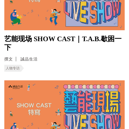
艺能现场 SHOW CAST｜T.A.B.歇困一
下
撰文
誠品生活
人物专访