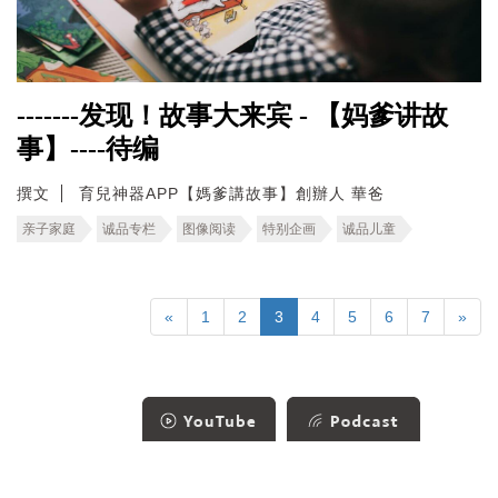
-------发现！故事大来宾 - 【妈爹讲故
事】----待编
撰文
育兒神器APP【媽爹講故事】創辦人 華爸
亲子家庭
诚品专栏
图像阅读
特别企画
诚品儿童
«
1
2
3
4
5
6
7
»