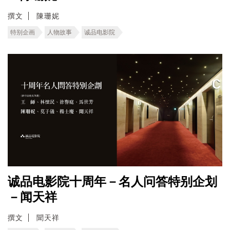
撰文
陳珊妮
特别企画
人物故事
诚品电影院
诚品电影院十周年－名人问答特别企划
－闻天祥
撰文
聞天祥