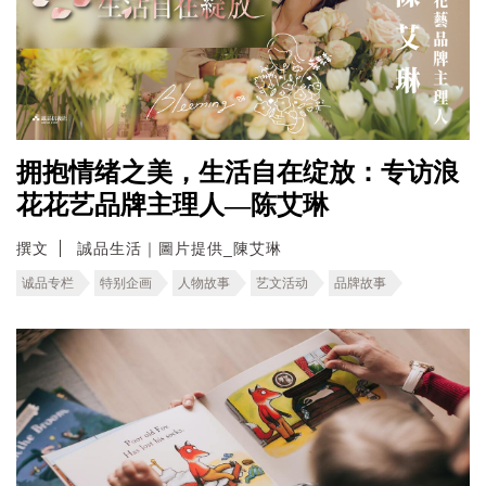
拥抱情绪之美，生活自在绽放：专访浪
花花艺品牌主理人—陈艾琳
撰文
誠品生活｜圖片提供_陳艾琳
诚品专栏
特别企画
人物故事
艺文活动
品牌故事