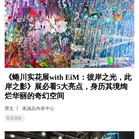
《蜷川实花展with EiM：彼岸之光，此
岸之影》展必看5大亮点，身历其境绚
烂华丽的奇幻空间
撰文
迷誠品內容中心
艺文活动