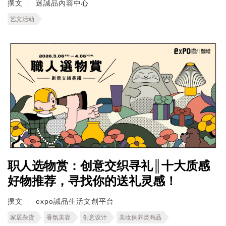
撰文
迷誠品內容中心
艺文活动
职人选物赏：创意交织寻礼║十大质感
好物推荐，寻找你的送礼灵感！
撰文
expo誠品生活文創平台
家居杂货
香氛美容
创意设计
美妆保养类商品