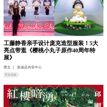
工藤静香亲手设计庞克造型服装！5大
亮点带逛《樱桃小丸子原作40周年特
展》
撰文
迷誠品內容中心
艺文活动