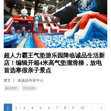
超人力霸王气垫游乐园降临诚品生活新
店！编辑开箱4米高气垫溜滑梯，放电
首选寒假亲子景点
撰文
迷誠品內容中心
诚品专栏
艺文活动
1
2
3
4
5
6
7
8
9
10
…
»