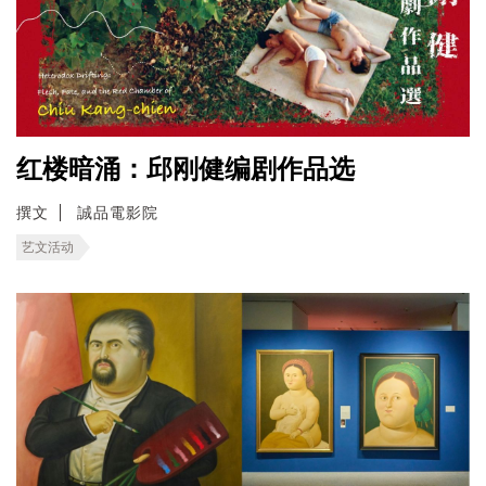
红楼暗涌：邱刚健编剧作品选
撰文
誠品電影院
艺文活动