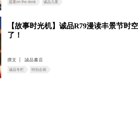
提案on the desk
诚品儿童
【故事时光机】诚品R79漫读丰景节时
了！
撰文
誠品書店
诚品专栏
特别企画