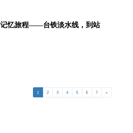
空记忆旅程――台铁淡水线，到站
1
2
3
4
5
6
7
»