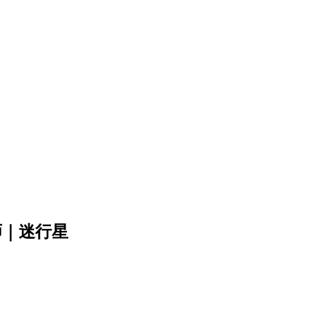
师｜迷行星