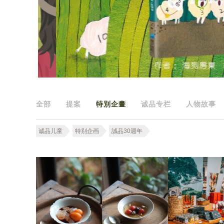
全部
提案
特別企畫
诚品专栏
人物故事
诚品儿童
特别企画
誠品30週年