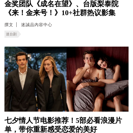
金奖团队《成名在望》、台版梨泰院
《来！金来号！》10+社群热议影集
撰文
迷誠品內容中心
迷台剧
七夕情人节电影推荐！5部必看浪漫片
单，带你重新感受恋爱的美好