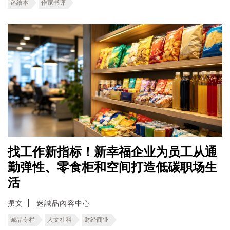
迷繪本
作家书评
找工作新指标！新幸福企业为员工从通
勤弹性、零食柜和空间打造低碳职场生
活
撰文
迷誠品內容中心
诚品专栏
人文社科
财经商业