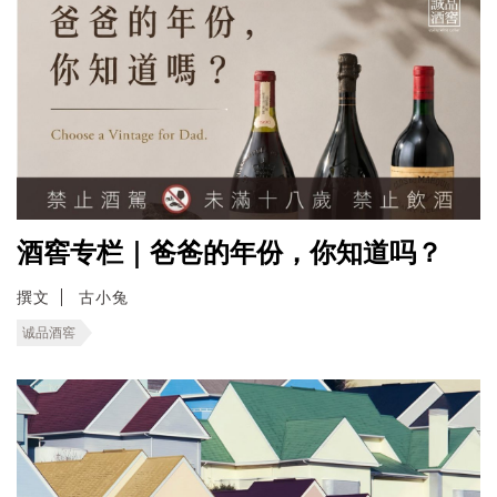
酒窖专栏｜爸爸的年份，你知道吗？
撰文
古小兔
诚品酒窖