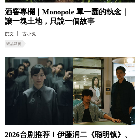
酒窖專欄｜Monopole 單一園的執念｜
讓一塊土地，只說一個故事
撰文
古小兔
诚品酒窖
2026台剧推荐！伊藤润二《聪明镇》、