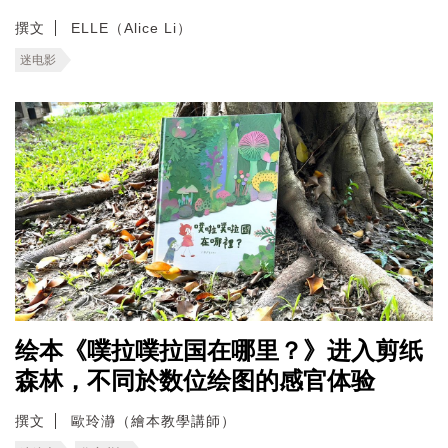
撰文
ELLE（Alice Li）
迷电影
绘本《噗拉噗拉国在哪里？》进入剪纸
森林，不同於数位绘图的感官体验
撰文
歐玲瀞（繪本教學講師）