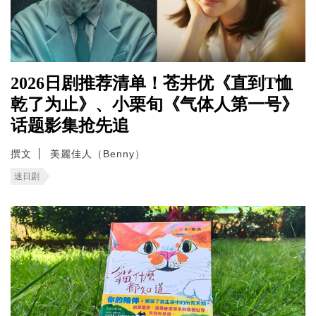
2026日剧推荐清单！苍井优《直到T恤
乾了为止》、小栗旬《气体人第一号》
话题影集抢先追
撰文
美麗佳人（Benny）
迷日剧