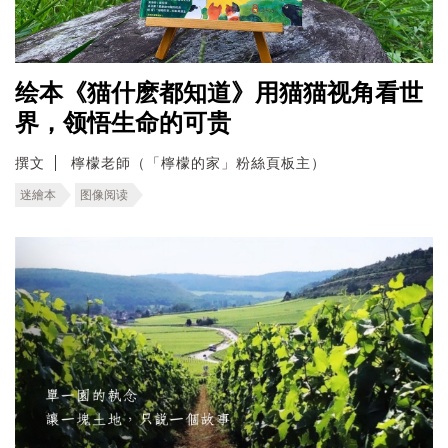
绘本《猫什麽都知道》用猫猫视角看世
界，领悟生命的可贵
撰文
檸檬老師（「檸檬的家」粉絲頁板主）
迷繪本
图像阅读