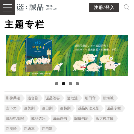
注册/登入
主题专栏
影像共读
迷台剧
诚品酒窖
迷动漫
细田守
新海诚
吉卜力
迷美剧
迷日剧
迷韩剧
诚品阅读光影
诚品专栏
诚品电影院
诚品选乐
诚品选书
编辑书房
长大後才懂
迷测验
迷繪本
迷电影