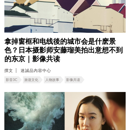
拿掉窗框和电线後的城市会是什麽景
色？日本摄影师安藤瑠美拍出意想不到
的东京｜影像共读
撰文
迷誠品內容中心
影音3C
旅遊文化
人物故事
影像共读