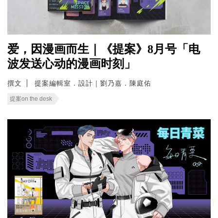
爱，因漫画而生｜《提案》8月号「电
波发送心动的漫画时刻」
撰文
提案編輯室．設計｜劉乃嘉．陳庭佑
提案on the desk