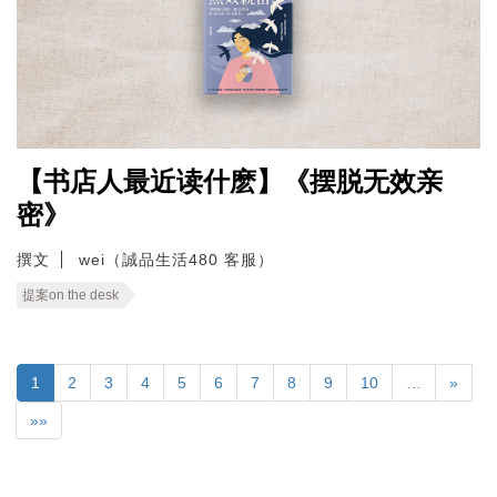
【书店人最近读什麽】《摆脱无效亲
密》
撰文
wei（誠品生活480 客服）
提案on the desk
1
2
3
4
5
6
7
8
9
10
…
»
»»