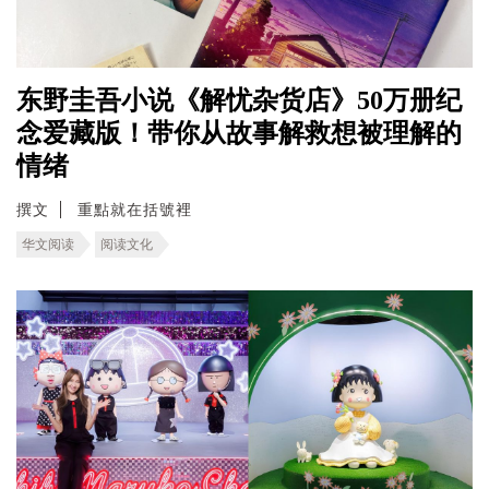
东野圭吾小说《解忧杂货店》50万册纪
念爱藏版！带你从故事解救想被理解的
情绪
撰文
重點就在括號裡
华文阅读
阅读文化