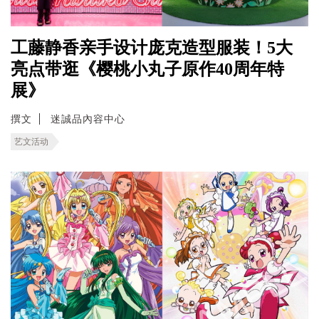
工藤静香亲手设计庞克造型服装！5大
亮点带逛《樱桃小丸子原作40周年特
展》
撰文
迷誠品內容中心
艺文活动