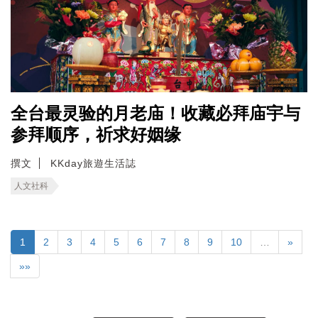
全台最灵验的月老庙！收藏必拜庙宇与
参拜顺序，祈求好姻缘
撰文
KKday旅遊生活誌
人文社科
1
2
3
4
5
6
7
8
9
10
…
»
»»