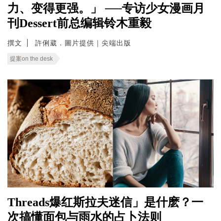
力、变得更强。」 ──专访少女漫画月
刊Dessert前总编辑铃木重毅
撰文
許俐葳．圖片提供｜尖端出版
提案on the desk
Threads爆红斯拉夫迷信」是什麽？一
次搞懂面包与雨水的占卜法则