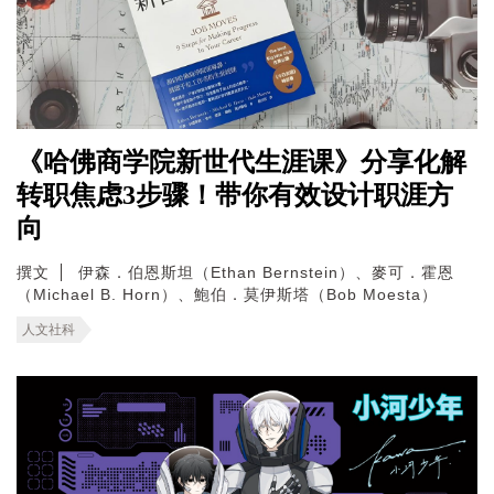
《哈佛商学院新世代生涯课》分享化解
转职焦虑3步骤！带你有效设计职涯方
向
撰文
伊森．伯恩斯坦（Ethan Bernstein）、麥可．霍恩
（Michael B. Horn）、鮑伯．莫伊斯塔（Bob Moesta）
人文社科