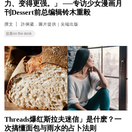
力、变得更强。」 ──专访少女漫画月
刊Dessert前总编辑铃木重毅
撰文
許俐葳．圖片提供｜尖端出版
提案on the desk
Threads爆红斯拉夫迷信」是什麽？一
次搞懂面包与雨水的占卜法则