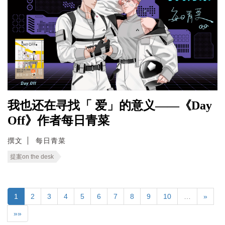
我也还在寻找「 爱」的意义——《Day
Off》作者每日青菜
撰文
每日青菜
提案on the desk
1
2
3
4
5
6
7
8
9
10
…
»
»»