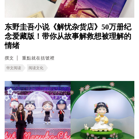
东野圭吾小说《解忧杂货店》50万册纪
念爱藏版！带你从故事解救想被理解的
情绪
撰文
重點就在括號裡
华文阅读
阅读文化