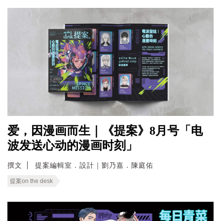
爱，因漫画而生｜《提案》8月号「电
波发送心动的漫画时刻」
撰文
提案編輯室．設計｜劉乃嘉．陳庭佑
提案on the desk