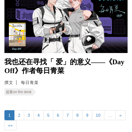
我也还在寻找「 爱」的意义——《Day
Off》作者每日青菜
撰文
每日青菜
提案on the desk
1
2
3
4
5
6
7
8
9
10
…
»
»»