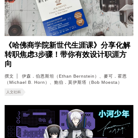
《哈佛商学院新世代生涯课》分享化解
转职焦虑3步骤！带你有效设计职涯方
向
撰文
伊森．伯恩斯坦（Ethan Bernstein）、麥可．霍恩
（Michael B. Horn）、鮑伯．莫伊斯塔（Bob Moesta）
人文社科