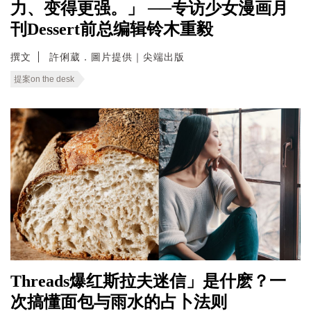
力、变得更强。」 ──专访少女漫画月
刊Dessert前总编辑铃木重毅
撰文
許俐葳．圖片提供｜尖端出版
提案on the desk
Threads爆红斯拉夫迷信」是什麽？一
次搞懂面包与雨水的占卜法则