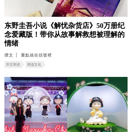
东野圭吾小说《解忧杂货店》50万册纪
念爱藏版！带你从故事解救想被理解的
情绪
撰文
重點就在括號裡
华文阅读
阅读文化