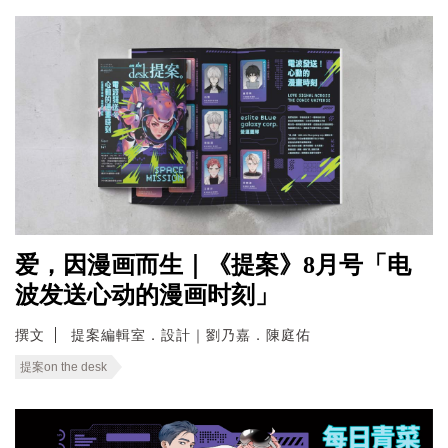
爱，因漫画而生｜《提案》8月号「电
波发送心动的漫画时刻」
撰文
提案編輯室．設計｜劉乃嘉．陳庭佑
提案on the desk