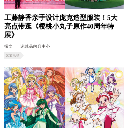
工藤静香亲手设计庞克造型服装！5大
亮点带逛《樱桃小丸子原作40周年特
展》
撰文
迷誠品內容中心
艺文活动