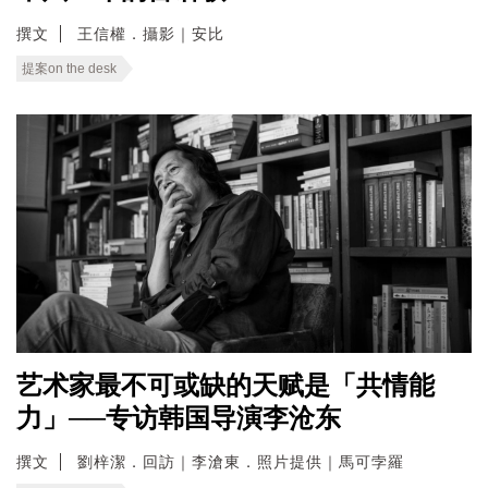
撰文
王信權．攝影｜安比
提案on the desk
艺术家最不可或缺的天赋是「共情能
力」──专访韩国导演李沧东
撰文
劉梓潔．回訪｜李滄東．照片提供｜馬可孛羅