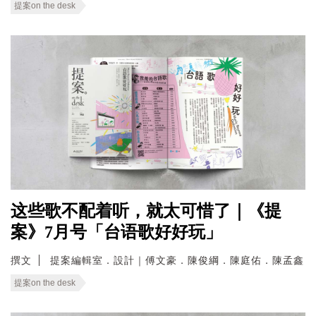
提案on the desk
这些歌不配着听，就太可惜了｜《提
案》7月号「台语歌好好玩」
撰文
提案編輯室．設計｜傅文豪．陳俊綱．陳庭佑．陳孟鑫
提案on the desk