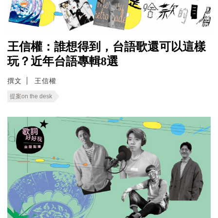
王信權：誰想得到，台語歌還可以這樣
玩？近年台語專輯8選
撰文
王信權
提案on the desk