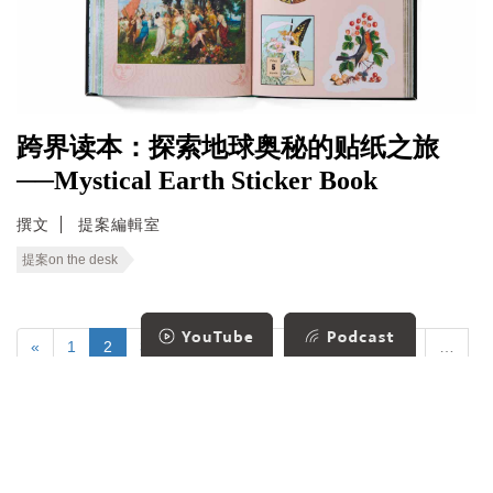
跨界读本：探索地球奥秘的贴纸之旅
──Mystical Earth Sticker Book
撰文
提案編輯室
提案on the desk
«
1
2
3
4
5
6
7
8
9
10
…
»
»»