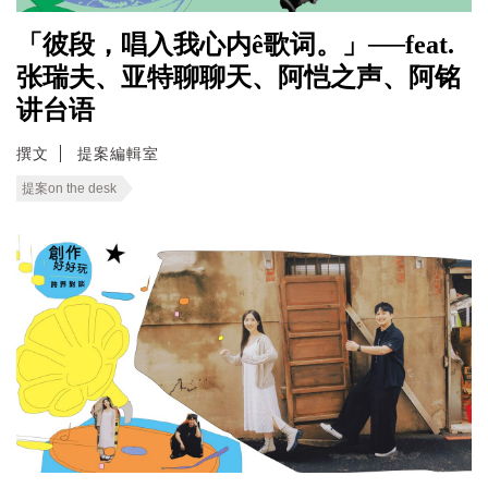
「彼段，唱入我心内ê歌词。」──feat.
张瑞夫、亚特聊聊天、阿恺之声、阿铭
讲台语
撰文
提案編輯室
提案on the desk