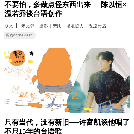
不要怕，多做点怪东西出来──陈以恒×
温若乔谈台语创作
撰文
宋文郁．攝影｜安比．場地協力｜現流冊店
提案on the desk
只有当代，没有新旧──许富凯谈他唱了
不只15年的台语歌