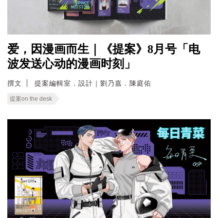
爱，因漫画而生｜《提案》8月号「电
波发送心动的漫画时刻」
撰文
提案編輯室．設計｜劉乃嘉．陳庭佑
提案on the desk