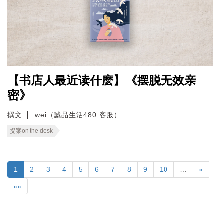
【书店人最近读什麽】《摆脱无效亲
密》
撰文
wei（誠品生活480 客服）
提案on the desk
1
2
3
4
5
6
7
8
9
10
…
»
»»