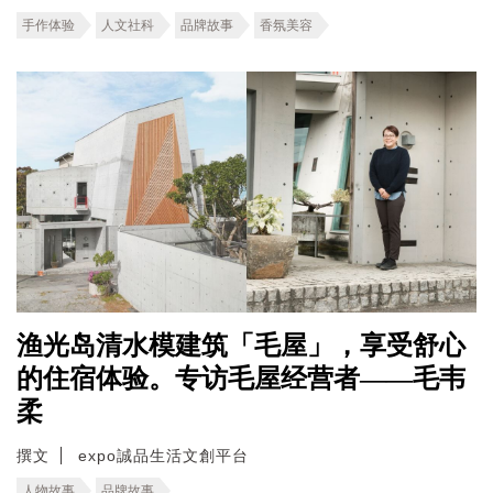
手作体验
人文社科
品牌故事
香氛美容
渔光岛清水模建筑「毛屋」，享受舒心
的住宿体验。专访毛屋经营者——毛韦
柔
撰文
expo誠品生活文創平台
人物故事
品牌故事