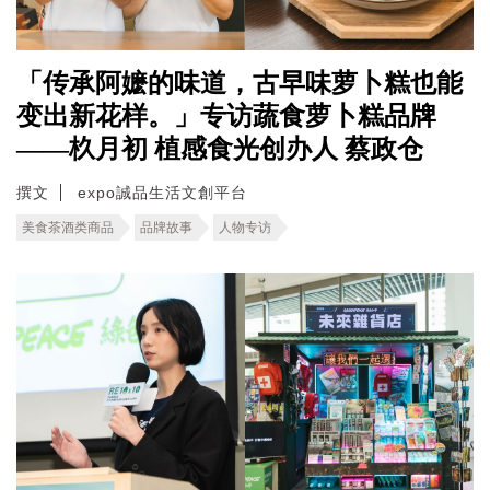
「传承阿嬷的味道，古早味萝卜糕也能
变出新花样。」专访蔬食萝卜糕品牌
——杦月初 植感食光创办人 蔡政仓
撰文
expo誠品生活文創平台
美食茶酒类商品
品牌故事
人物专访