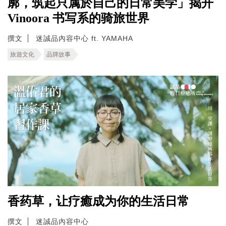
廓，筑起只属於自己的日常美学」揭开
Vinoora 书写系的骑旅世界
撰文
迷誠品內容中心 ft. YAMAHA
旅遊文化
品牌故事
香药草，让疗癒成为你的生活日常
撰文
迷誠品內容中心