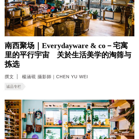
南西聚场｜Everydayware & co－宅寓
里的平行宇宙 关於生活美学的淘筛与
拣选
撰文
楊涵硯 攝影師｜CHEN YU WEI
诚品专栏