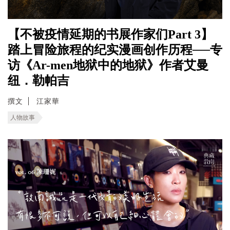
【不被疫情延期的书展作家们Part 3】
踏上冒险旅程的纪实漫画创作历程──专
访《Ar-men地狱中的地狱》作者艾曼
纽．勒帕吉
撰文
江家華
人物故事