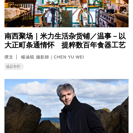
南西聚场｜米力生活杂货铺／温事－以
大正町条通情怀 提粹数百年食器工艺
撰文
楊涵硯 攝影師｜CHEN YU WEI
诚品专栏