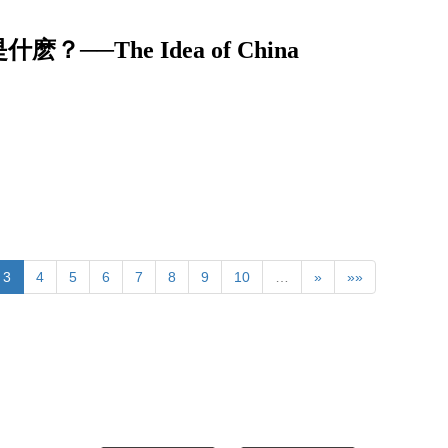
The Idea of China
3
4
5
6
7
8
9
10
…
»
»»