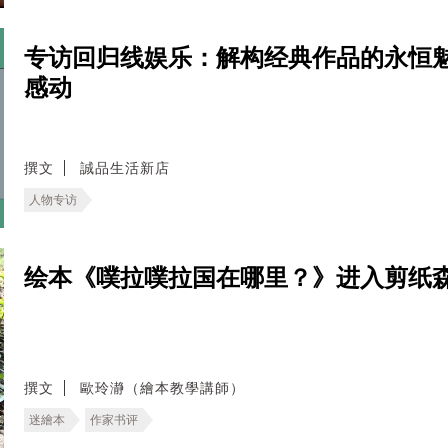
专访回归线娱乐：解构经典作品的永恒
感动
撰文
誠品生活新店
人物专访
绘本《噗拉噗拉国在哪里？》进入剪纸
撰文
歐玲瀞（繪本教學講師）
迷繪本
作家书评