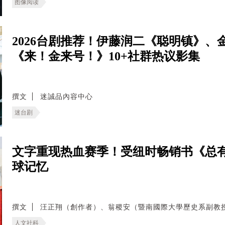
图像阅读
2026台剧推荐！伊藤润二《聪明镇》
《来！金来号！》10+社群热议影集
撰文
迷誠品內容中心
迷台剧
文字重现热血赛季！受纽时畅销书《总
球记忆
撰文
汪正翔（創作者）、翁稷安（暨南國際大學歷史系副教
人文社科