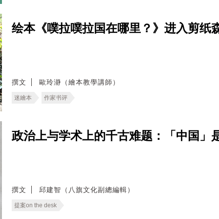
绘本《噗拉噗拉国在哪里？》进入剪纸
撰文
歐玲瀞（繪本教學講師）
迷繪本
作家书评
政治上与学术上的千古难题：「中国」是什麽？──
撰文
邱建智（八旗文化副總編輯）
提案on the desk