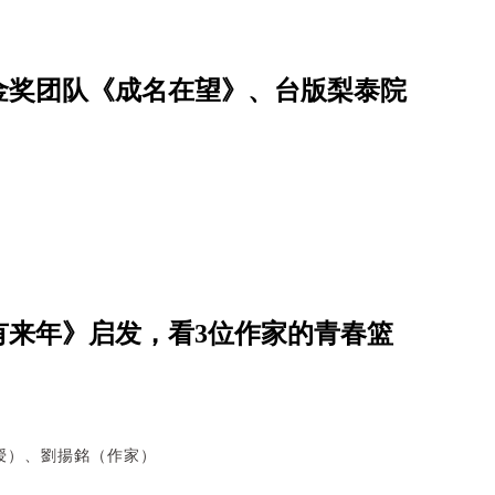
、金奖团队《成名在望》、台版梨泰院
有来年》启发，看3位作家的青春篮
授）、劉揚銘（作家）