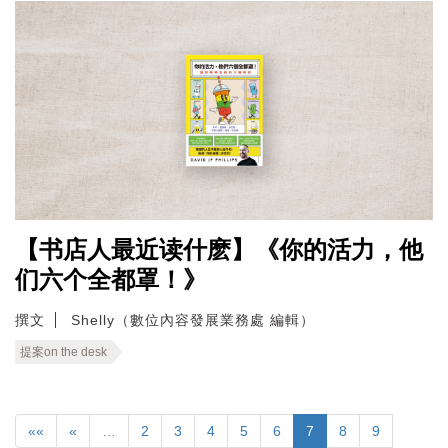
【书店人最近读什麽】《你的活力，他
们六个全都罩！》
撰文
Shelly（數位內容發展業務處 編輯）
提案on the desk
««
«
…
2
3
4
5
6
7
8
9