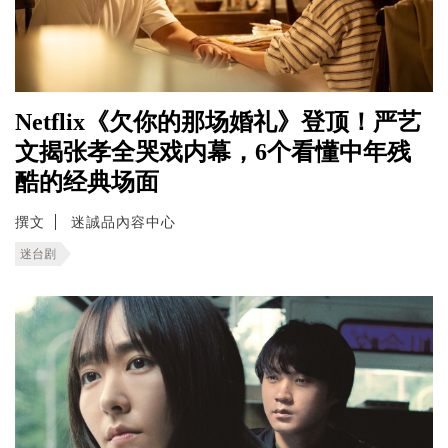
Netflix《欠你的那场婚礼》登顶！严艺
文揭张孝全哭戏内幕，6个看懂中年残
酷的经典场面
撰文
迷誠品內容中心
迷台剧