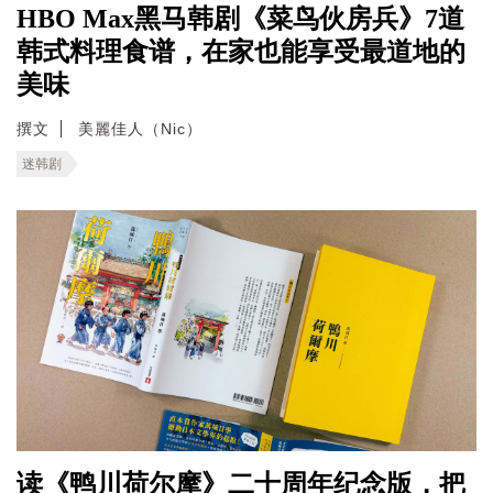
HBO Max黑马韩剧《菜鸟伙房兵》7道
韩式料理食谱，在家也能享受最道地的
美味
撰文
美麗佳人（Nic）
迷韩剧
读《鸭川荷尔摩》二十周年纪念版，把