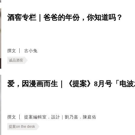
酒窖专栏｜爸爸的年份，你知道吗？
撰文
古小兔
诚品酒窖
爱，因漫画而生｜《提案》8月号「电
撰文
提案編輯室．設計｜劉乃嘉．陳庭佑
提案on the desk