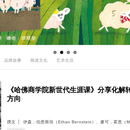
品牌故事
阅读文化
艺术生活
《哈佛商学院新世代生涯课》分享化解
方向
撰文
伊森．伯恩斯坦（Ethan Bernstein）、麥可．霍恩（Mic