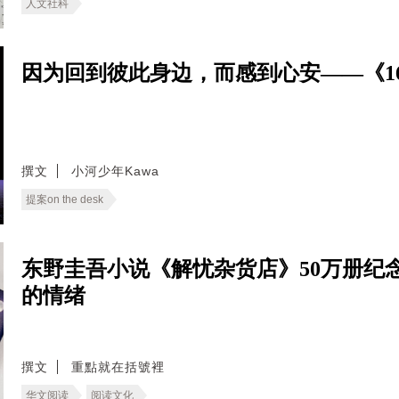
人文社科
因为回到彼此身边，而感到心安——《166
撰文
小河少年Kawa
提案on the desk
东野圭吾小说《解忧杂货店》50万册纪
的情绪
撰文
重點就在括號裡
华文阅读
阅读文化