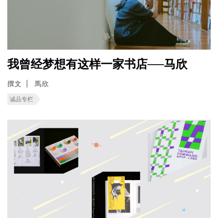
我曾经梦想有这样一家书店──马欣
撰文
馬欣
诚品专栏