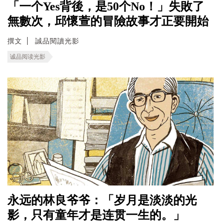
「一个Yes背後，是50个No！」失敗了
無數次，邱懷萱的冒險故事才正要開始
撰文
誠品閱讀光影
诚品阅读光影
永远的林良爷爷：「岁月是淡淡的光
影，只有童年才是连贯一生的。」