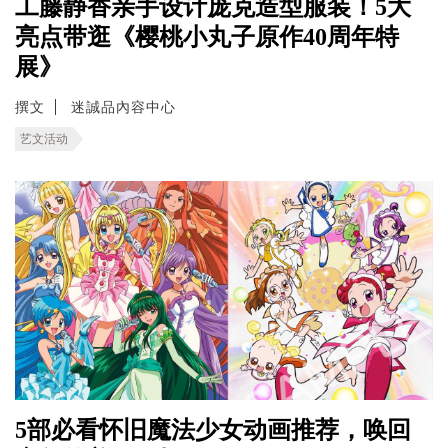
工藤静香亲手设计庞克造型服装！5大
亮点带逛《樱桃小丸子原作40周年特
展》
撰文
迷誠品內容中心
艺文活动
5部必看怀旧魔法少女动画推荐，唤回