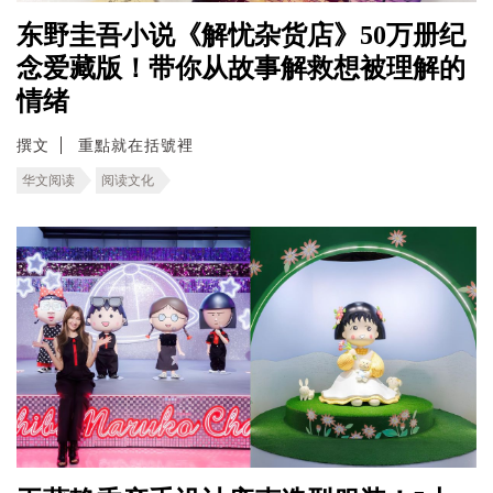
东野圭吾小说《解忧杂货店》50万册纪
念爱藏版！带你从故事解救想被理解的
情绪
撰文
重點就在括號裡
华文阅读
阅读文化