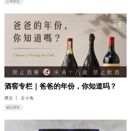
心理励志
酒窖专栏｜爸爸的年份，你知道吗？
撰文
古小兔
诚品酒窖