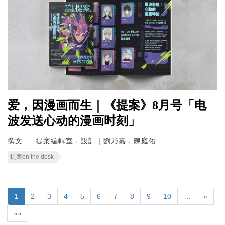
爱，因漫画而生｜《提案》8月号「电
波发送心动的漫画时刻」
撰文
提案編輯室．設計｜劉乃嘉．陳庭佑
提案on the desk
1
2
3
4
5
6
7
8
9
10
…
»
»»