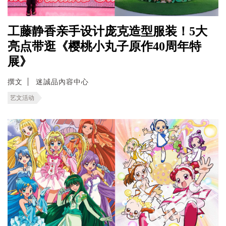
工藤静香亲手设计庞克造型服装！5大
亮点带逛《樱桃小丸子原作40周年特
展》
撰文
迷誠品內容中心
艺文活动