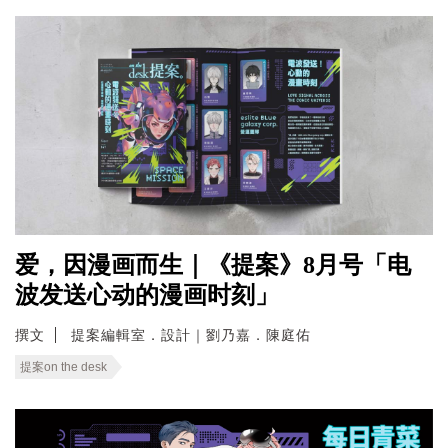
爱，因漫画而生｜《提案》8月号「电
波发送心动的漫画时刻」
撰文
提案編輯室．設計｜劉乃嘉．陳庭佑
提案on the desk