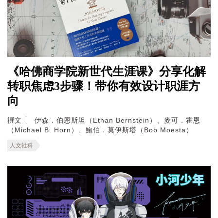
《哈佛商学院新世代生涯课》分享化解
转职焦虑3步骤！带你有效设计职涯方
向
撰文
伊森．伯恩斯坦（Ethan Bernstein）、麥可．霍恩
（Michael B. Horn）、鮑伯．莫伊斯塔（Bob Moesta）
人文社科