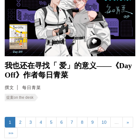
我也还在寻找「 爱」的意义——《Day
Off》作者每日青菜
撰文
每日青菜
提案on the desk
1
2
3
4
5
6
7
8
9
10
…
»
»»