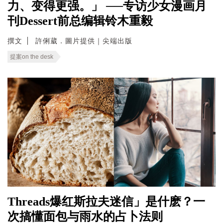
力、变得更强。」 ──专访少女漫画月
刊Dessert前总编辑铃木重毅
撰文
許俐葳．圖片提供｜尖端出版
提案on the desk
Threads爆红斯拉夫迷信」是什麽？一
次搞懂面包与雨水的占卜法则