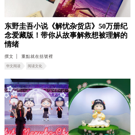
东野圭吾小说《解忧杂货店》50万册纪
念爱藏版！带你从故事解救想被理解的
情绪
撰文
重點就在括號裡
华文阅读
阅读文化