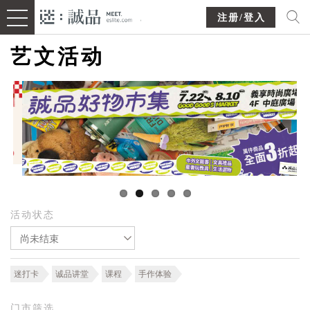
注册/登入
艺文活动
活动状态
尚未结束
迷打卡
诚品讲堂
课程
手作体验
门市筛选