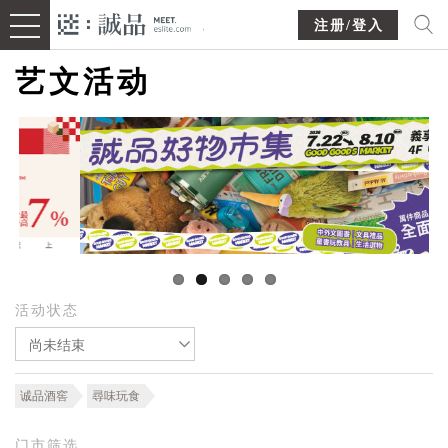
注册/登入
艺文活动
活动状态
尚未结束
诚品酒窖
尋味玩食
门市筛选