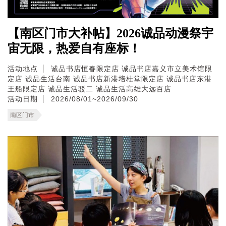
【南区门市大补帖】2026诚品动漫祭宇
宙无限，热爱自有座标！
活动地点
诚品书店恒春限定店
诚品书店嘉义市立美术馆限
定店
诚品生活台南
诚品书店新港培桂堂限定店
诚品书店东港
王船限定店
诚品生活驳二
诚品生活高雄大远百店
活动日期
2026/08/01~2026/09/30
南区门市