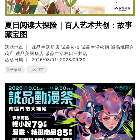
夏日阅读大探险｜百人艺术共创：故事
藏宝图
活动地点
诚品生活新店
诚品R79
诚品生活松烟
诚品桃园台
茂店
诚品美丽华店
诚品生活林口三井店
活动日期
2026/08/01~2026/09/30
亲子家庭
北区门市