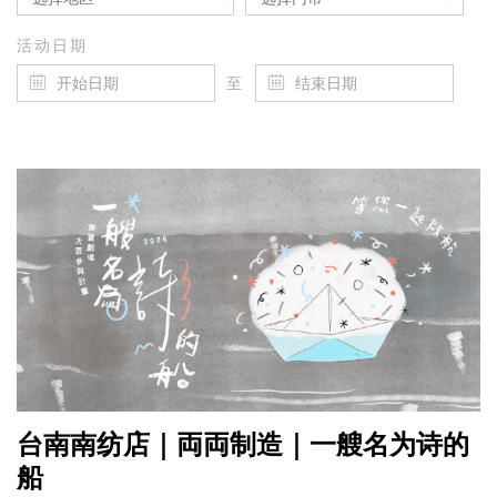
活动日期
至
台南南纺店｜両両制造｜一艘名为诗的
船