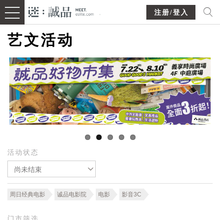
注册/登入
艺文活动
活动状态
尚未结束
周日经典电影
诚品电影院
电影
影音3C
门市筛选