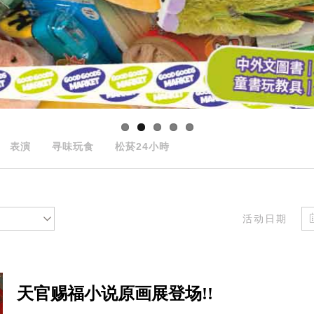
表演
寻味玩食
松菸24小時
活动日期
天官赐福小说原画展登场!!