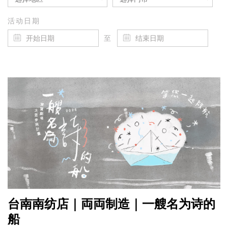
活动日期
至
台南南纺店｜両両制造｜一艘名为诗的
船