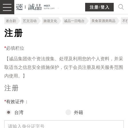
注册/登入
迷台剧
艺文活动
旅遊文化
诚品一日电台
美食茶酒类商品
不
注册
*
必填栏位
【诚品集团依个资法搜集、处理及利用您的个人资料，并采
取适当之信息安全措施保护，仅于会员注册及相关服务范围
内使用。】
注册
*
有效证件：
台湾
外籍