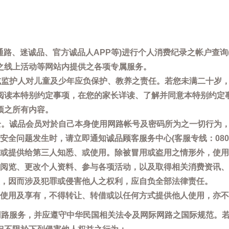
通路、迷诚品、官方诚品人APP等)进行个人消费纪录之帐户查
之线上活动等网站内提供之各项专属服务。
母或监护人对儿童及少年应负保护、教养之责任。若您未满二十岁
阅读本特别约定事项，在您的家长详读、了解并同意本特别约定
项之所有内容。
安全。诚品会员对於自己本身使用网路帐号及密码所为之一切行为
问题发生时，请立即通知诚品顾客服务中心(客服专线：0800-66
或提供给第三人知悉、或使用。除被冒用或盗用之情形外，使用
阅览、更改个人资料、参与各项活动，以及取得相关消费资讯、
，因而涉及犯罪或侵害他人之权利，应自负全部法律责任。
使用及享有，不得转让、转借或以任何方式提供他人使用，亦不
用网路服务，并应遵守中华民国相关法令及网际网路之国际规范。