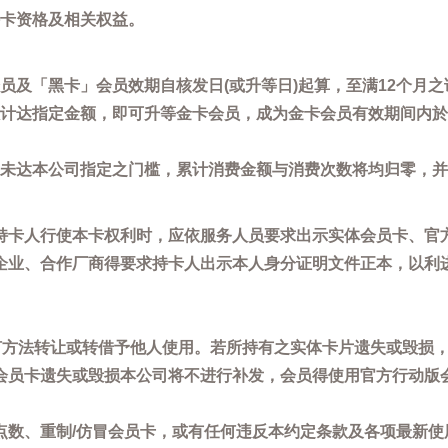
卡资格及相关权益。
员及「黑卡」会员效期自核发日(或升等日)起算，至满12个月之
计达指定金额，即可升等金卡会员，成为金卡会员有效期间内於
未达本公司指定之门槛，累计消费金额与消费次数将均归零，并
持卡人行使本卡权利时，应依服务人员要求出示实体会员卡、官
企业、合作厂商得要求持卡人出示本人身分证明文件正本，以利
任何方法转让或转借予他人使用。若所持有之实体卡片遗失或毁损
会员卡遗失或毁损本公司将不进行补发，会员得使用官方行动版
点数、重制/仿冒会员卡，或有任何违反本约定条款及各项最新使