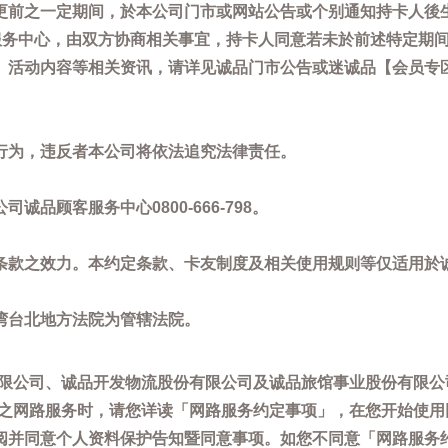
更前之一定期间，於本公司门市或网站公告或个别通知持卡人後
客服务中心，由双方协商相关事宜，持卡人同意若未於前述特定期
动内容等相关资讯，请详见诚品门市公告或迷诚品【会员专区】讯息：
。
行为，违反者本公司将依法追究法律责任。
品顾客服务中心0800-666-798。
条款之效力。本约定条款、卡友制度及相关使用规则等仅适用於
湾台北地方法院为管辖法院。
限公司、诚品开发物流股份有限公司及诚品旅馆事业股份有限公
供之网路服务时，请您详读「网路服务约定事项」，在您开始使
阅并同意个人资料保护告知暨同意事项。如您不同意「网路服务