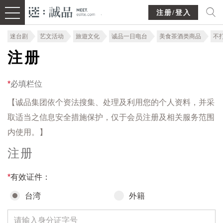
注册/登入
迷台剧
艺文活动
旅遊文化
诚品一日电台
美食茶酒类商品
不
注册
*
必填栏位
【诚品集团依个资法搜集、处理及利用您的个人资料，并采
取适当之信息安全措施保护，仅于会员注册及相关服务范围
内使用。】
注册
*
有效证件：
台湾
外籍