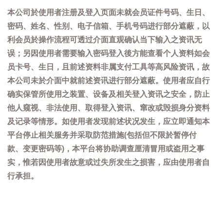
本公司於使用者注册及登入页面未就会员证件号码、生日、
密码、姓名、性别、电子信箱、手机号码进行部分遮蔽，以
利会员於操作流程可透过介面直观确认当下输入之资讯无
误；另因使用者需要输入密码登入後方能查看个人资料如会
员卡号、生日，且前述资料非属支付工具等高风险资讯，故
本公司未於介面中就前述资讯进行部分遮蔽。使用者应自行
确实保管所使用之装置、设备及相关登入资讯之安全，防止
他人窥视、非法使用、取得登入资讯、窜改或毁损身分资料
及记录等情形。如使用者发现前述状况发生，应立即通知本
平台停止相关服务并采取防范措施(包括但不限於暂停付
款、变更密码等)，本平台将协助调查厘清冒用或盗用之事
实，惟若因使用者故意或过失所发生之损害，应由使用者自
行承担。