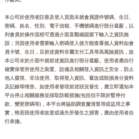
本公司於使用者註冊及登入頁面未就會員證件號碼、生日、
密碼、姓名、性別、電子信箱、手機號碼進行部分遮蔽，以
利會員於操作流程可透過介面直觀確認當下輸入之資訊無
誤；另因使用者需要輸入密碼登入後方能查看個人資料如會
員卡號、生日，且前述資料非屬支付工具等高風險資訊，故
本公司未於介面中就前述資訊進行部分遮蔽。使用者應自行
確實保管所使用之裝置、設備及相關登入資訊之安全，防止
他人窺視、非法使用、取得登入資訊、竄改或毀損身分資料
及記錄等情形。如使用者發現前述狀況發生，應立即通知本
平台停止相關服務並採取防範措施(包括但不限於暫停付
款、變更密碼等)，本平台將協助調查釐清冒用或盜用之事
實，惟若因使用者故意或過失所發生之損害，應由使用者自
行承擔。