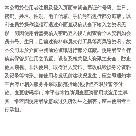
本公司於使用者注册及登入页面未就会员证件号码、生日、
密码、姓名、性别、电子信箱、手机号码进行部分遮蔽，以
利会员於操作流程可透过介面直观确认当下输入之资讯无
误；另因使用者需要输入密码登入後方能查看个人资料如会
员卡号、生日，且前述资料非属支付工具等高风险资讯，故
本公司未於介面中就前述资讯进行部分遮蔽。使用者应自行
确实保管所使用之装置、设备及相关登入资讯之安全，防止
他人窥视、非法使用、取得登入资讯、窜改或毁损身分资料
及记录等情形。如使用者发现前述状况发生，应立即通知本
平台停止相关服务并采取防范措施(包括但不限於暂停付
款、变更密码等)，本平台将协助调查厘清冒用或盗用之事
实，惟若因使用者故意或过失所发生之损害，应由使用者自
行承担。