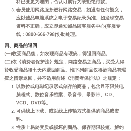
料已变更为理由，否认订购行为或拒绝付款。
会员使用网路服务进行网路交易，如遇有任何疑义，
应以诚品电脑系统之电子交易纪录为准。如发现交易
资料不正确，应立即通知诚品顾客服务中心(客服专
线：0800-666-798)协助处理。
四、商品的退回
(一)收受商品後，如发现商品有瑕疵，得退回商品。
(二)依《消费者保护法》规定，网路交易之商品，买受人得
於收受商品後七天内退回商品。惟下列商品仅得於商品有瑕
疵之情形退回，并不适用前述《消费者保护法》之规定：
以数位或电磁纪录形式储存的商品，包含且不限於电
脑程式、数位音乐档案、录音带、录影带、CD、
VCD、DVD等。
可供线上下载、或以线上传输方式提供的商品或资
料。
性质上易於变质或损坏的商品、保存期限较短、解约