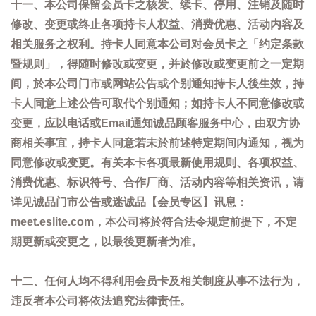
十一、本公司保留会员卡之核发、续卡、停用、注销及随时
修改、变更或终止各项持卡人权益、消费优惠、活动内容及
相关服务之权利。持卡人同意本公司对会员卡之「约定条款
暨规则」，得随时修改或变更，并於修改或变更前之一定期
间，於本公司门市或网站公告或个别通知持卡人後生效，持
卡人同意上述公告可取代个别通知；如持卡人不同意修改或
变更，应以电话或Email通知诚品顾客服务中心，由双方协
商相关事宜，持卡人同意若未於前述特定期间内通知，视为
同意修改或变更。有关本卡各项最新使用规则、各项权益、
消费优惠、标识符号、合作厂商、活动内容等相关资讯，请
详见诚品门市公告或迷诚品【会员专区】讯息：
meet.eslite.com，本公司将於符合法令规定前提下，不定
期更新或变更之，以最後更新者为准。
十二、任何人均不得利用会员卡及相关制度从事不法行为，
违反者本公司将依法追究法律责任。