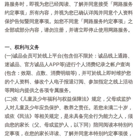
路服务时，即视为您已经阅读、了解并同意接受「网路服务
约定事项」所有内容，并视为您已确认详阅并同意个人资料
保护告知暨同意事项。如您不同意「网路服务约定事项」之
全部或部分内容，请勿注册，并请立即停止使用网路服务。
一、权利与义务
(一)诚品会员可於线上平台(包含但不限於：诚品线上通路、
迷诚品、官方诚品人APP等)进行个人消费纪录之帐户查询
(包含：效期、点数、消费明细等)，并可於线上即时维护您
的个人资料、修改个人电子报退订阅、参加指定之线上活动
等网站内提供之各项专属服务。
(二)依《儿童及少年福利与权益保障法》规定，父母或监护
人对儿童及少年应负保护、教养之责任。若您未满二十岁，
或依《民法》等相关规定，是未具备完全行为能力之人，须
由您的家长（父、母或监护人，以下同）陪同阅读本特别约
定事项，在您的家长详读、了解并同意本特别约定事项後，