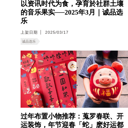
以资讯时代为食，孕育於社群土壤
的音乐果实──2025年3月｜诚品选
乐
上架日期
2025/03/17
诚品选乐
过年布置小物推荐：蒐罗春联、开
运装饰，年节迎春「蛇」麽好运都