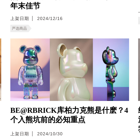
年末佳节
上架日期
2024/12/16
严选商品
BE@RBRICK库柏力克熊是什麽？4
个入熊坑前的必知重点
上架日期
2024/10/30