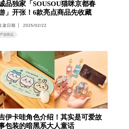
诚品独家「SOUSOU猫咪京都春
游」开张！6款亮点商品先收藏
上架日期
2025/02/22
严选商品
吉伊卡哇角色介绍！其实是可爱故
事包装的暗黑系大人童话