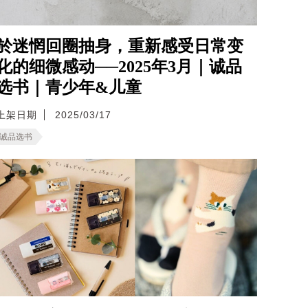
於迷惘回圈抽身，重新感受日常变
化的细微感动──2025年3月｜诚品
选书｜青少年&儿童
上架日期
2025/03/17
诚品选书